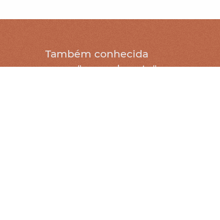
Também conhecida
como "cama de gato"
POLTRONA: D 90 X A 94(
cm
)
BANQUETA: D 60 X A 37 (
cm
)
Estrutura: Freijó natural ou
tonalizado
Conchas: Couro natural
Almofadas: Couro ou tecido
Rolo: Couro natural
ONDE ENCONTRAR